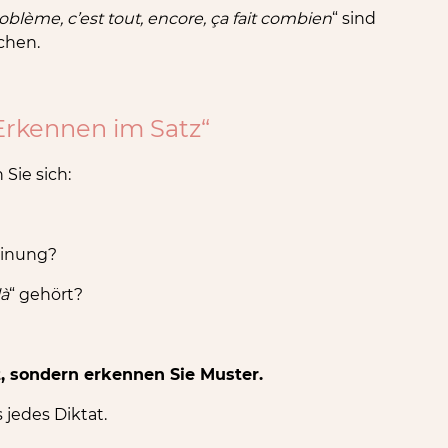
roblème, c’est tout, encore, ça fait combien
“ sind
chen.
-Erkennen im Satz“
 Sie sich:
einung?
là
“ gehört?
, sondern erkennen Sie Muster.
 jedes Diktat.