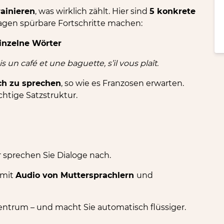
rainieren
, was wirklich zählt. Hier sind
5 konkrete
agen spürbare Fortschritte machen:
einzelne Wörter
s un café et une baguette, s’il vous plaît.
ich zu sprechen
, so wie es Franzosen erwarten.
chtige Satzstruktur.
r sprechen Sie Dialoge nach.
 mit
Audio von Muttersprachlern
und
entrum – und macht Sie automatisch flüssiger.